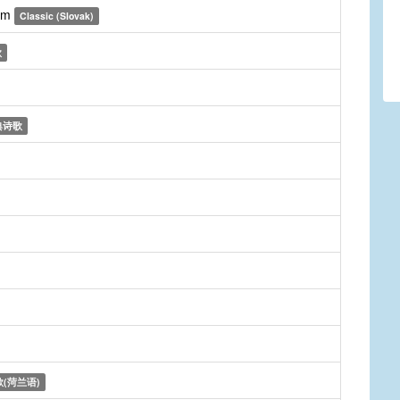
kom
Classic (Slovak)
歌
典诗歌
(菏兰语)