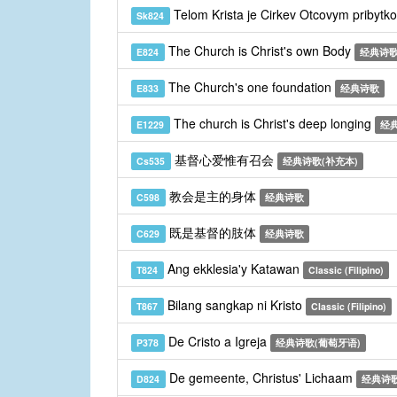
Telom Krista je Cirkev Otcovym pribyt
Sk824
The Church is Christ's own Body
E824
经典诗
The Church's one foundation
E833
经典诗歌
The church is Christ's deep longing
E1229
经
基督心爱惟有召会
Cs535
经典诗歌(补充本)
教会是主的身体
C598
经典诗歌
既是基督的肢体
C629
经典诗歌
Ang ekklesia'y Katawan
T824
Classic (Filipino)
Bilang sangkap ni Kristo
T867
Classic (Filipino)
De Cristo a Igreja
P378
经典诗歌(葡萄牙语)
De gemeente, Christus' Lichaam
D824
经典诗歌