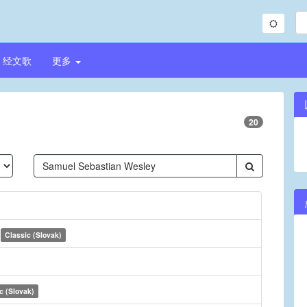
经文歌
更多
20
m
Classic (Slovak)
c (Slovak)