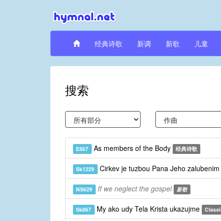
经典诗歌
新调
新歌
儿童
搜索
As members of the Body
E867
经典诗歌
Cirkev je tuzbou Pana Jeho zalubeni
Sk1229
If we neglect the gospel
NS629
新歌
My ako udy Tela Krista ukazujme
Sk867
Classi