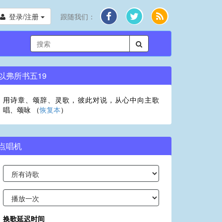
登录/注册
跟随我们：
以弗所书五19
用诗章、颂辞、灵歌，彼此对说，从心中向主歌
唱、颂咏 （
恢复本
）
点唱机
换歌延迟时间