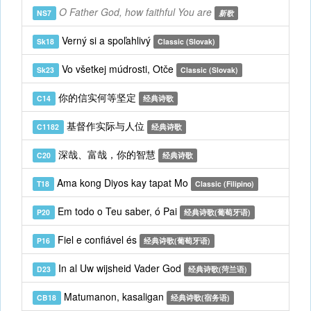
O Father God, how faithful You are
NS7
新歌
Verný si a spoľahlivý
Sk18
Classic (Slovak)
Vo všetkej múdrosti, Otče
Sk23
Classic (Slovak)
你的信实何等坚定
C14
经典诗歌
基督作实际与人位
C1182
经典诗歌
深哉、富哉，你的智慧
C20
经典诗歌
Ama kong Diyos kay tapat Mo
T18
Classic (Filipino)
Em todo o Teu saber, ó Pai
P20
经典诗歌(葡萄牙语)
Fiel e confiável és
P16
经典诗歌(葡萄牙语)
In al Uw wijsheid Vader God
D23
经典诗歌(菏兰语)
Matumanon, kasaligan
CB18
经典诗歌(宿务语)