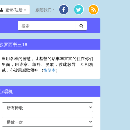
登录/注册
跟随我们：
歌罗西书三16
当用各样的智慧，让基督的话丰丰富富的住在你们
里面，用诗章、颂辞、灵歌，彼此教导，互相劝
戒，心被恩感歌颂神 （
恢复本
）
点唱机