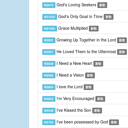
God's Loving Seekers
NS670
新歌
God's Only Goal in Time
NS1032
新歌
Grace Multiplied
NS1062
新歌
Growing Up Together in the Lord
NS931
新歌
He Loved Them to the Uttermost
NS957
新歌
I Need a New Heart
NS639
新歌
I Need a Vision
NS580
新歌
I love the Lord
NS804
新歌
I'm Very Encouraged
NS852
新歌
I've Kissed the Son
NS548
新歌
I've been possessed by God
NS756
新歌