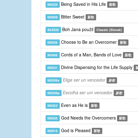
Being Saved in His Life
NS429
新歌
Bitter Sweet
NS909
新歌
Boh Jana použil
Sk3026
Classic (Slovak)
Choose to Be an Overcomer
NS506
新歌
Cords of a Man, Bands of Love
NS466
新歌
Divine Dispensing for the Life Supply
NS541
Elige ser un vencedor
NS506s
新歌
Escolha ser um vencedor
NS506p
新歌
Even as He is
NS452
新歌
God Needs the Overcomers
NS505
新歌
God is Pleased
NS916
新歌