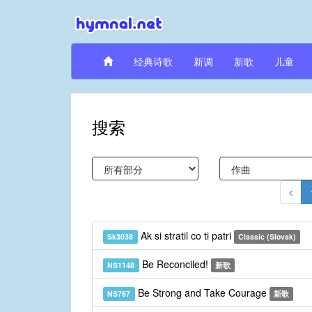
经典诗歌
新调
新歌
儿童
搜索
Ak si stratil co ti patri
Sk3038
Classic (Slovak)
Be Reconciled!
NS1148
新歌
Be Strong and Take Courage
NS767
新歌