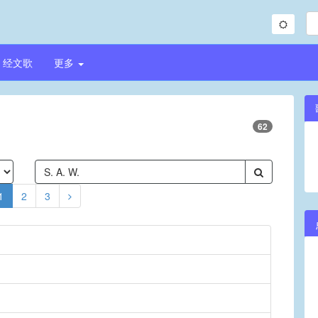
经文歌
更多
62
1
2
3