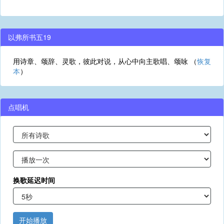
以弗所书五19
用诗章、颂辞、灵歌，彼此对说，从心中向主歌唱、颂咏 （
恢复
本
）
点唱机
换歌延迟时间
开始播放