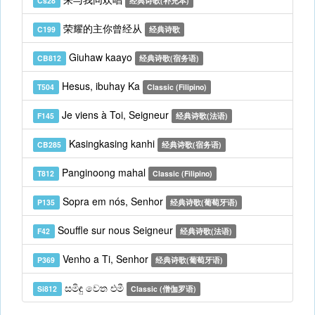
Cs28
经典诗歌(补充本)
荣耀的主你曾经从
C199
经典诗歌
Giuhaw kaayo
CB812
经典诗歌(宿务语)
Hesus, ibuhay Ka
T504
Classic (Filipino)
Je viens à Toi, Seigneur
F145
经典诗歌(法语)
Kasingkasing kanhi
CB285
经典诗歌(宿务语)
Panginoong mahal
T812
Classic (Filipino)
Sopra em nós, Senhor
P135
经典诗歌(葡萄牙语)
Souffle sur nous Seigneur
F42
经典诗歌(法语)
Venho a Ti, Senhor
P369
经典诗歌(葡萄牙语)
සමිඳු වෙත එමී
Si812
Classic (僧伽罗语)