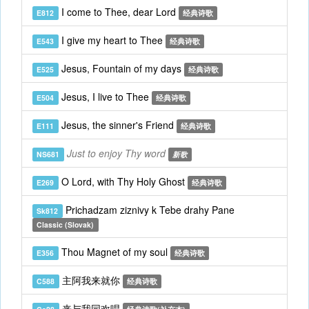
I come to Thee, dear Lord
E812
经典诗歌
I give my heart to Thee
E543
经典诗歌
Jesus, Fountain of my days
E525
经典诗歌
Jesus, I live to Thee
E504
经典诗歌
Jesus, the sinner's Friend
E111
经典诗歌
Just to enjoy Thy word
NS681
新歌
O Lord, with Thy Holy Ghost
E269
经典诗歌
Prichadzam ziznivy k Tebe drahy Pane
Sk812
Classic (Slovak)
Thou Magnet of my soul
E356
经典诗歌
主阿我来就你
C588
经典诗歌
来与我同欢唱