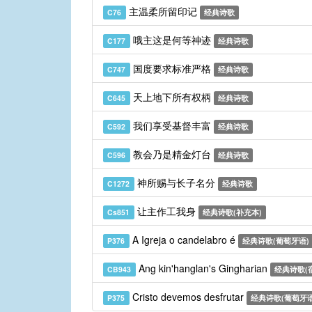
主温柔所留印记
C76
经典诗歌
哦主这是何等神迹
C177
经典诗歌
国度要求标准严格
C747
经典诗歌
天上地下所有权柄
C645
经典诗歌
我们享受基督丰富
C592
经典诗歌
教会乃是精金灯台
C596
经典诗歌
神所赐与长子名分
C1272
经典诗歌
让主作工我身
Cs851
经典诗歌(补充本)
A Igreja o candelabro é
P376
经典诗歌(葡萄牙语)
Ang kin'hanglan's Gingharian
CB943
经典诗歌(
Cristo devemos desfrutar
P375
经典诗歌(葡萄牙语