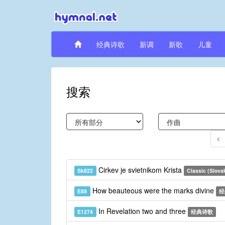
经典诗歌
新调
新歌
儿童
搜索
Cirkev je svietnikom Krista
Sk822
Classic (Slova
How beauteous were the marks divine
E88
经
In Revelation two and three
E1274
经典诗歌