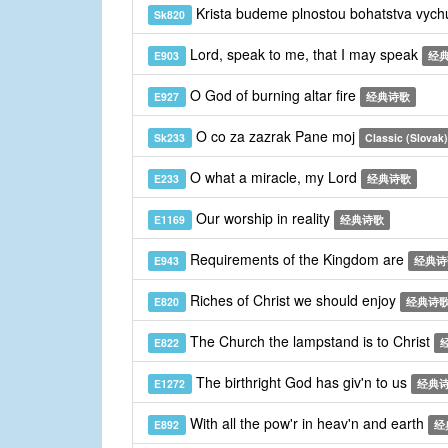
Krista budeme plnostou bohatstva vych
Sk820
Lord, speak to me, that I may speak
E903
经
O God of burning altar fire
E927
经典诗歌
O co za zazrak Pane moj
Sk233
Classic (Slovak)
O what a miracle, my Lord
E233
经典诗歌
Our worship in reality
E1169
经典诗歌
Requirements of the Kingdom are
E943
经典诗
Riches of Christ we should enjoy
E820
经典诗
The Church the lampstand is to Christ
E822
The birthright God has giv'n to us
E1272
经典
With all the pow'r in heav'n and earth
E892
经