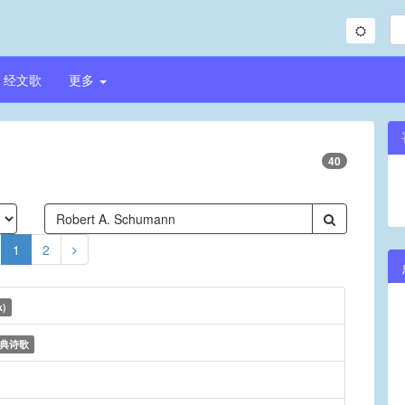
经文歌
更多
40
1
2
k)
典诗歌