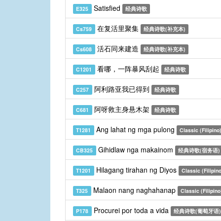
Satisfied
E325
经典诗歌
在复活里聚集
Cs759
经典诗歌(补充本)
活石同来建造
Cs608
经典诗歌(补充本)
看哪，一阵暴风刮起
C1201
经典诗歌
阿利路亚我已得到
C257
经典诗歌
阿呀救主身悬木架
C681
经典诗歌
Ang lahat ng mga pulong
T1281
Classic (Filipino
Gihidlaw nga makainom
CB325
经典诗歌(宿务语)
Hilagang tirahan ng Diyos
T1201
Classic (Filipin
Malaon nang naghahanap
T325
Classic (Filipino
Procurei por toda a vida
P178
经典诗歌(葡萄牙语)