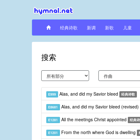
经典诗歌
新调
新歌
儿童
搜索
Alas, and did my Savior bleed
E999
经典诗歌
Alas, and did my Savior bleed (revised)
E8681
All the meetings Christ appointed
E1281
经典诗
From the north where God is dwelling
E1201