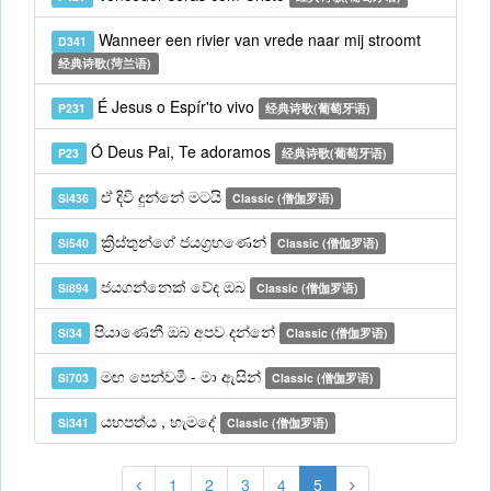
Wanneer een rivier van vrede naar mij stroomt
D341
经典诗歌(菏兰语)
É Jesus o Espír'to vivo
P231
经典诗歌(葡萄牙语)
Ó Deus Pai, Te adoramos
P23
经典诗歌(葡萄牙语)
ඒ දිවි දුන්නේ මටයි
Si436
Classic (僧伽罗语)
ක්‍රිස්තුන්ගේ ජයග්‍රහණෙන්
Si540
Classic (僧伽罗语)
ජයගන්නෙක් වේද ඔබ
Si894
Classic (僧伽罗语)
පියාණෙනී ඔබ අපව දන්නේ
Si34
Classic (僧伽罗语)
මඟ පෙන්වමී - මා ඇසින්
Si703
Classic (僧伽罗语)
යහපත්ය , හැමදේ
Si341
Classic (僧伽罗语)
1
2
3
4
5