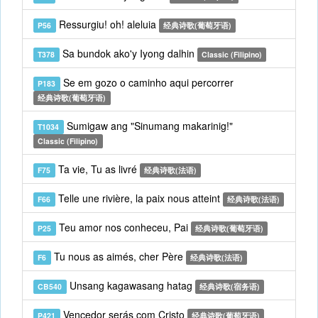
Ressurgiu! oh! aleluia
P56
经典诗歌(葡萄牙语)
Sa bundok ako'y Iyong dalhin
T378
Classic (Filipino)
Se em gozo o caminho aqui percorrer
P183
经典诗歌(葡萄牙语)
Sumigaw ang "Sinumang makarinig!"
T1034
Classic (Filipino)
Ta vie, Tu as livré
F75
经典诗歌(法语)
Telle une rivière, la paix nous atteint
F66
经典诗歌(法语)
Teu amor nos conheceu, Pai
P25
经典诗歌(葡萄牙语)
Tu nous as aimés, cher Père
F6
经典诗歌(法语)
Unsang kagawasang hatag
CB540
经典诗歌(宿务语)
Vencedor serás com Cristo
P421
经典诗歌(葡萄牙语)