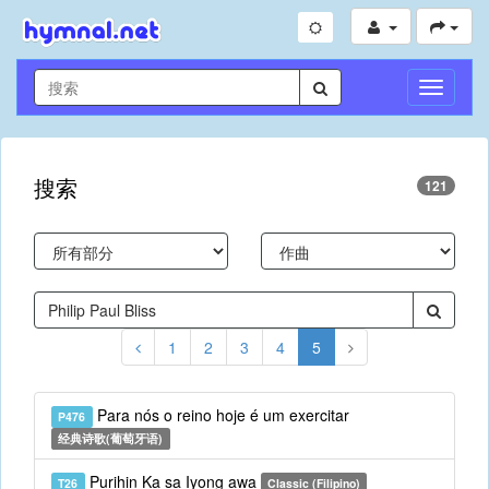
切
换
导
航
搜索
121
1
2
3
4
5
Para nós o reino hoje é um exercitar
P476
经典诗歌(葡萄牙语)
Purihin Ka sa Iyong awa
T26
Classic (Filipino)