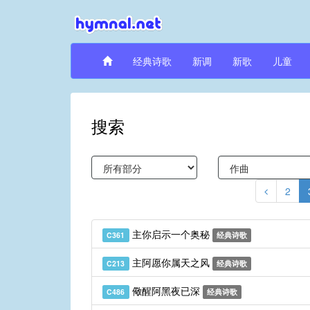
经典诗歌
新调
新歌
儿童
搜索
2
主你启示一个奥秘
C361
经典诗歌
主阿愿你属天之风
C213
经典诗歌
儆醒阿黑夜已深
C486
经典诗歌