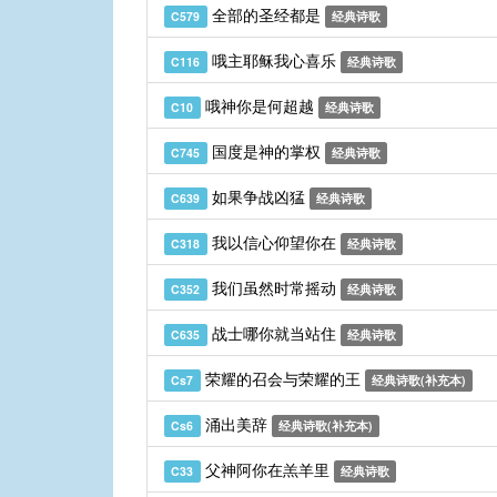
全部的圣经都是
C579
经典诗歌
哦主耶稣我心喜乐
C116
经典诗歌
哦神你是何超越
C10
经典诗歌
国度是神的掌权
C745
经典诗歌
如果争战凶猛
C639
经典诗歌
我以信心仰望你在
C318
经典诗歌
我们虽然时常摇动
C352
经典诗歌
战士哪你就当站住
C635
经典诗歌
荣耀的召会与荣耀的王
Cs7
经典诗歌(补充本)
涌出美辞
Cs6
经典诗歌(补充本)
父神阿你在羔羊里
C33
经典诗歌