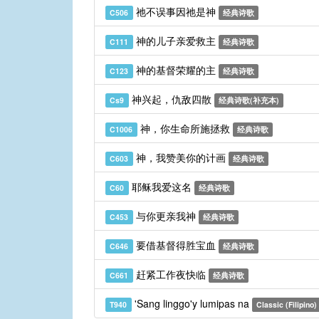
祂不误事因祂是神
C506
经典诗歌
神的儿子亲爱救主
C111
经典诗歌
神的基督荣耀的主
C123
经典诗歌
神兴起，仇敌四散
Cs9
经典诗歌(补充本)
神，你生命所施拯救
C1006
经典诗歌
神，我赞美你的计画
C603
经典诗歌
耶稣我爱这名
C60
经典诗歌
与你更亲我神
C453
经典诗歌
要借基督得胜宝血
C646
经典诗歌
赶紧工作夜快临
C661
经典诗歌
'Sang linggo'y lumipas na
T940
Classic (Filipino)