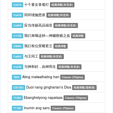
十个童女拿着灯
Cs914
经典诗歌(补充本)
同环绕施恩座
Cs416
经典诗歌(补充本)
应当传扬高品福音
Cs858
经典诗歌(补充本)
我们来喝这杯—神赐救赎之血
C1109
经典诗歌
我们有位荣耀君王
C9904
经典诗歌
与王同工
Cs802
经典诗歌(补充本)
与神和好，由神而生
Cs248
经典诗歌(补充本)
Ating malwalhating hari
T904
Classic (Filipino)
Duol nang gingharian's Dios
CB1303
经典诗歌(宿务语)
Ebanghelyong napataas
T1292
Classic (Filipino)
Inumin ang saro
T1109
Classic (Filipino)