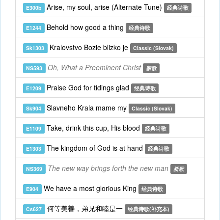
Arise, my soul, arise (Alternate Tune)
E300b
经典诗歌
Behold how good a thing
E1244
经典诗歌
Kralovstvo Bozie blizko je
Sk1303
Classic (Slovak)
Oh, What a Preeminent Christ
NS593
新歌
Praise God for tidings glad
E1209
经典诗歌
Slavneho Krala mame my
Sk904
Classic (Slovak)
Take, drink this cup, His blood
E1109
经典诗歌
The kingdom of God is at hand
E1303
经典诗歌
The new way brings forth the new man
NS369
新歌
We have a most glorious King
E904
经典诗歌
何等美善，弟兄和睦是一
Cs627
经典诗歌(补充本)