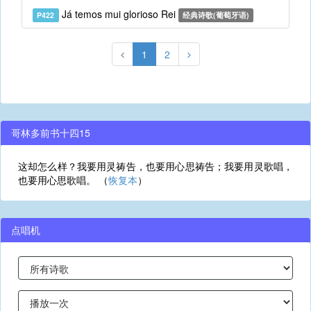
Já temos mui glorioso Rei
P422
经典诗歌(葡萄牙语)
1
2
哥林多前书十四15
这却怎么样？我要用灵祷告，也要用心思祷告；我要用灵歌唱，
也要用心思歌唱。 （
恢复本
）
点唱机