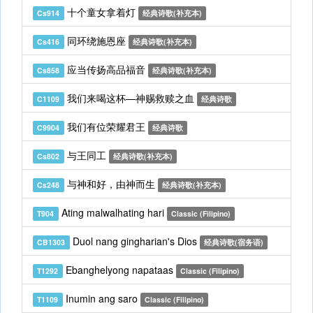
十个童女拿着灯
Cs914
经典诗歌(补充本)
同环绕施恩座
Cs416
经典诗歌(补充本)
应当传扬高品福音
Cs858
经典诗歌(补充本)
我们来喝这杯—神赐救赎之血
C1109
经典诗歌
我们有位荣耀君王
C9904
经典诗歌
与王同工
Cs802
经典诗歌(补充本)
与神和好，由神而生
Cs248
经典诗歌(补充本)
Ating malwalhating hari
T904
Classic (Filipino)
Duol nang gingharian's Dios
CB1303
经典诗歌(宿务语)
Ebanghelyong napataas
T1292
Classic (Filipino)
Inumin ang saro
T1109
Classic (Filipino)