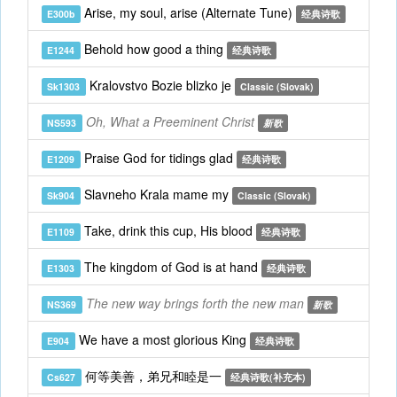
Arise, my soul, arise (Alternate Tune)
E300b
经典诗歌
Behold how good a thing
E1244
经典诗歌
Kralovstvo Bozie blizko je
Sk1303
Classic (Slovak)
Oh, What a Preeminent Christ
NS593
新歌
Praise God for tidings glad
E1209
经典诗歌
Slavneho Krala mame my
Sk904
Classic (Slovak)
Take, drink this cup, His blood
E1109
经典诗歌
The kingdom of God is at hand
E1303
经典诗歌
The new way brings forth the new man
NS369
新歌
We have a most glorious King
E904
经典诗歌
何等美善，弟兄和睦是一
Cs627
经典诗歌(补充本)