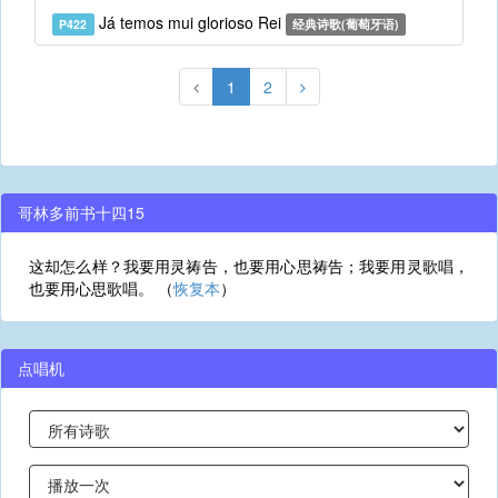
Já temos mui glorioso Rei
P422
经典诗歌(葡萄牙语)
1
2
哥林多前书十四15
这却怎么样？我要用灵祷告，也要用心思祷告；我要用灵歌唱，
也要用心思歌唱。 （
恢复本
）
点唱机