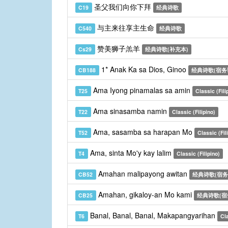
圣父我们向你下拜
C19
经典诗歌
与主来往享主生命
C540
经典诗歌
赞美狮子羔羊
Cs29
经典诗歌(补充本)
1* Anak Ka sa Dios, Ginoo
CB188
经典诗歌(宿务
Ama Iyong pinamalas sa amin
T25
Classic (Fili
Ama sinasamba namin
T22
Classic (Filipino)
Ama, sasamba sa harapan Mo
T52
Classic (Fil
Ama, sinta Mo'y kay lalim
T4
Classic (Filipino)
Amahan malipayong awitan
CB52
经典诗歌(宿务
Amahan, gikaloy-an Mo kami
CB25
经典诗歌(宿
Banal, Banal, Banal, Makapangyarihan
T6
Cla