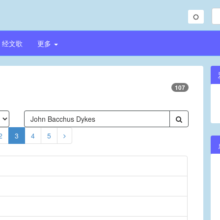
经文歌
更多
107
2
3
4
5