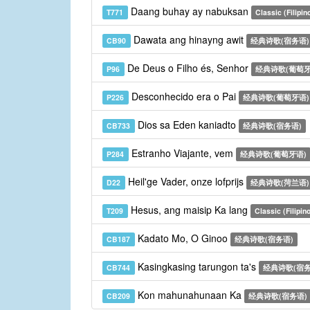
Daang buhay ay nabuksan
T771
Classic (Filipin
Dawata ang hinayng awit
CB90
经典诗歌(宿务语)
De Deus o Filho és, Senhor
P96
经典诗歌(葡萄牙
Desconhecido era o Pai
P226
经典诗歌(葡萄牙语)
Dios sa Eden kaniadto
CB733
经典诗歌(宿务语)
Estranho Viajante, vem
P284
经典诗歌(葡萄牙语)
Heil'ge Vader, onze lofprijs
D22
经典诗歌(菏兰语)
Hesus, ang maisip Ka lang
T209
Classic (Filipin
Kadato Mo, O Ginoo
CB187
经典诗歌(宿务语)
Kasingkasing tarungon ta's
CB744
经典诗歌(宿务
Kon mahunahunaan Ka
CB209
经典诗歌(宿务语)