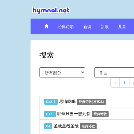
经典诗歌
新调
新歌
儿童
搜索
1
尽情吃喝
Cs213
经典诗歌(补充本)
耶稣只要一想到你
C171
经典诗歌
圣哉圣哉圣哉
C4
经典诗歌