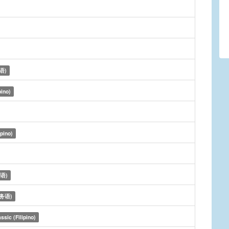
语)
pino)
ipino)
语)
务语)
ssic (Filipino)