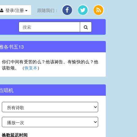
登录/注册
跟随我们：
雅各书五13
你们中间有受苦的么？他该祷告。有愉快的么？他
该歌颂。 （
恢复本
）
点唱机
换歌延迟时间