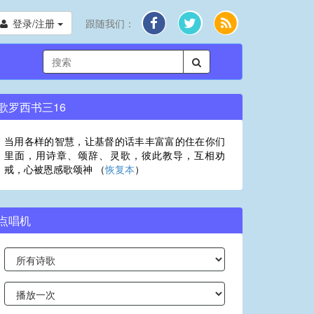
登录/注册
跟随我们：
歌罗西书三16
当用各样的智慧，让基督的话丰丰富富的住在你们
里面，用诗章、颂辞、灵歌，彼此教导，互相劝
戒，心被恩感歌颂神 （
恢复本
）
点唱机