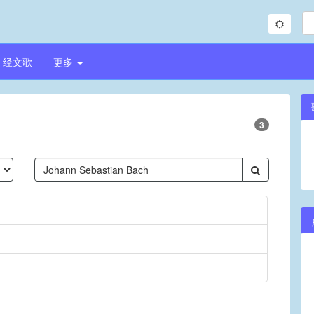
经文歌
更多
3