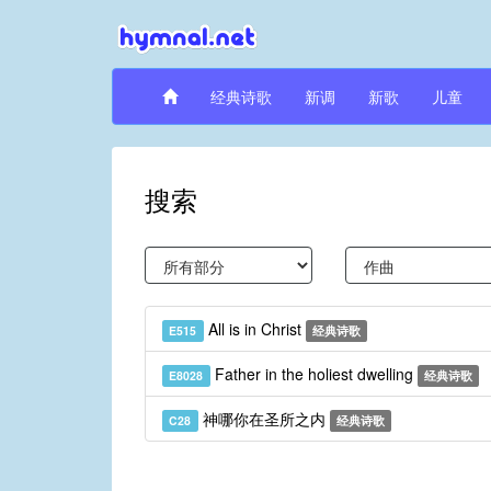
经典诗歌
新调
新歌
儿童
搜索
All is in Christ
E515
经典诗歌
Father in the holiest dwelling
E8028
经典诗歌
神哪你在圣所之内
C28
经典诗歌