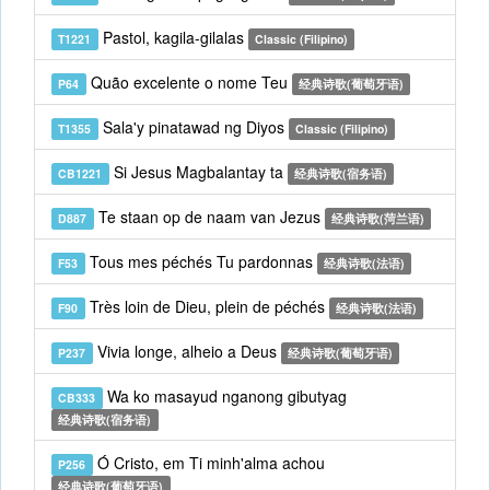
Pastol, kagila-gilalas
T1221
Classic (Filipino)
Quão excelente o nome Teu
P64
经典诗歌(葡萄牙语)
Sala'y pinatawad ng Diyos
T1355
Classic (Filipino)
Si Jesus Magbalantay ta
CB1221
经典诗歌(宿务语)
Te staan op de naam van Jezus
D887
经典诗歌(菏兰语)
Tous mes péchés Tu pardonnas
F53
经典诗歌(法语)
Très loin de Dieu, plein de péchés
F90
经典诗歌(法语)
Vivia longe, alheio a Deus
P237
经典诗歌(葡萄牙语)
Wa ko masayud nganong gibutyag
CB333
经典诗歌(宿务语)
Ó Cristo, em Ti minh'alma achou
P256
经典诗歌(葡萄牙语)