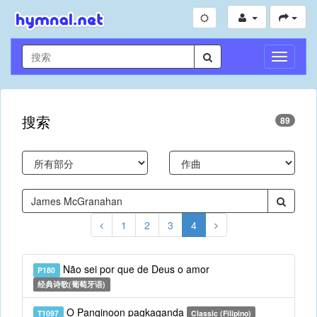
切
换
导
航
搜索
89
1
2
3
4
Não sei por que de Deus o amor
P180
经典诗歌(葡萄牙语)
O Panginoon pagkaganda
T1097
Classic (Filipino)