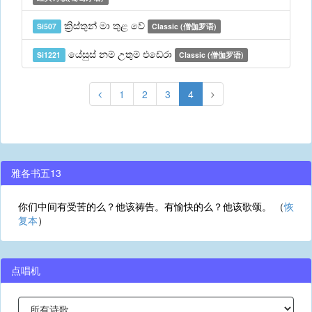
ක්‍රිස්තුන් මා තුළ වේ
Si507
Classic (僧伽罗语)
යේසුස් නම් උතුම් එඩේරා
Si1221
Classic (僧伽罗语)
1
2
3
4
雅各书五13
你们中间有受苦的么？他该祷告。有愉快的么？他该歌颂。 （
恢
复本
）
点唱机