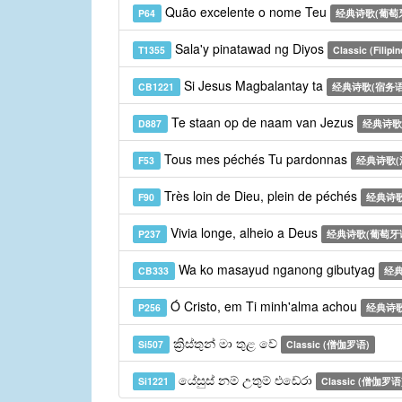
Quão excelente o nome Teu
P64
经典诗歌(葡萄
Sala'y pinatawad ng Diyos
T1355
Classic (Filipin
Si Jesus Magbalantay ta
CB1221
经典诗歌(宿务语
Te staan op de naam van Jezus
D887
经典诗歌
Tous mes péchés Tu pardonnas
F53
经典诗歌(
Très loin de Dieu, plein de péchés
F90
经典诗歌
Vivia longe, alheio a Deus
P237
经典诗歌(葡萄牙
Wa ko masayud nganong gibutyag
CB333
经典
Ó Cristo, em Ti minh'alma achou
P256
经典诗歌
ක්‍රිස්තුන් මා තුළ වේ
Si507
Classic (僧伽罗语)
යේසුස් නම් උතුම් එඩේරා
Si1221
Classic (僧伽罗语