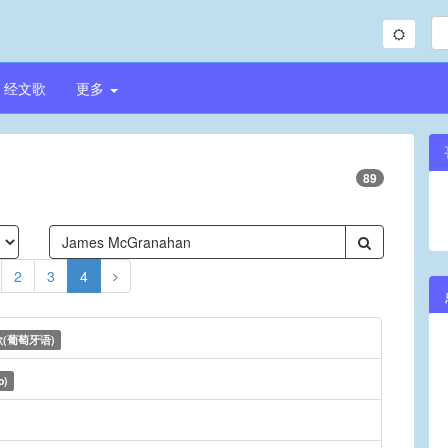
经文歌
更多
89
2
3
4
(葡萄牙语)
o)