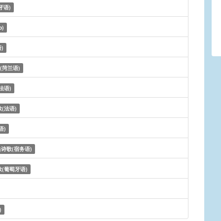
牙语)
o)
)
(菏兰语)
法语)
(法语)
语)
诗歌(宿务语)
(葡萄牙语)
)