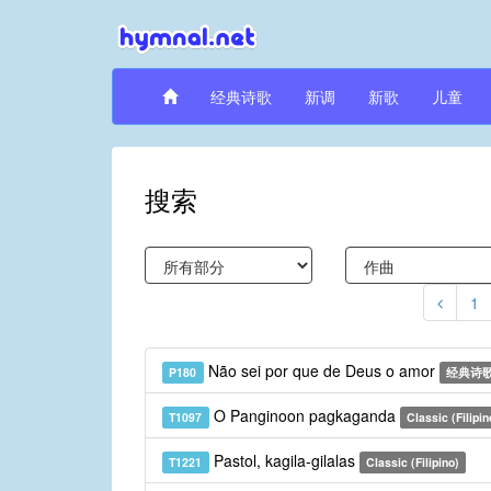
经典诗歌
新调
新歌
儿童
搜索
1
Não sei por que de Deus o amor
P180
经典诗歌
O Panginoon pagkaganda
T1097
Classic (Filipin
Pastol, kagila-gilalas
T1221
Classic (Filipino)