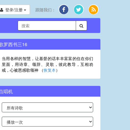
登录/注册
跟随我们：
歌罗西书三16
当用各样的智慧，让基督的话丰丰富富的住在你们
里面，用诗章、颂辞、灵歌，彼此教导，互相劝
戒，心被恩感歌颂神 （
恢复本
）
点唱机