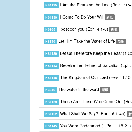
I Am the First and the Last (Rev. 1:15
NS1135
I Come To Do Your Will
NS1130
新歌
I beseech you (Eph. 4:1-8)
NS985
新歌
Let Him Take the Water of Life
NS549
新歌
Let Us Therefore Keep the Feast (1 Co
NS1139
Receive the Helmet of Salvation (Eph.
NS1143
The Kingdom of Our Lord (Rev. 11:15
NS1146
The water in the word
NS540
新歌
These Are Those Who Come Out (Rev.
NS1138
What Shall We Say? (Rom. 6:1-4a)
NS1152
新
You Were Redeemed (1 Pet. 1:18-21)
NS1145