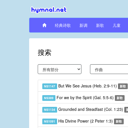
经典诗歌
新调
新歌
儿童
搜索
But We See Jesus (Heb. 2:9-11)
NS1147
新歌
For we by the Spirit (Gal. 5:5-6)
NS389
新歌
Grounded and Steadfast (Col. 1:23)
NS1134
His Divine Power (2 Peter 1:3)
NS1091
新歌