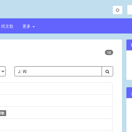
经文歌
更多
15
新歌