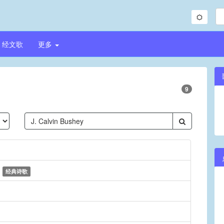
经文歌
更多
9
)
经典诗歌