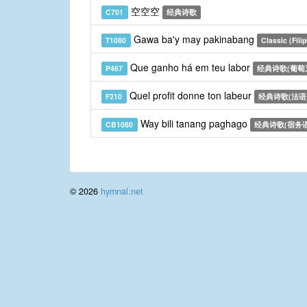
空空空
C701
经典诗歌
Gawa ba'y may pakinabang
T1080
Classic (Filip
Que ganho há em teu labor
P467
经典诗歌(葡萄
Quel profit donne ton labeur
F210
经典诗歌(法语
Way bili tanang paghago
CB1080
经典诗歌(宿务语
© 2026
hymnal.net