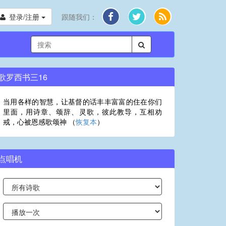
登录/注册
跟随我们：
歌罗西书三16
当用各样的智慧，让基督的话丰丰富富的住在你们
里面，用诗章、颂辞、灵歌，彼此教导，互相劝
戒，心被恩感歌颂神 （
恢复本
）
点唱机