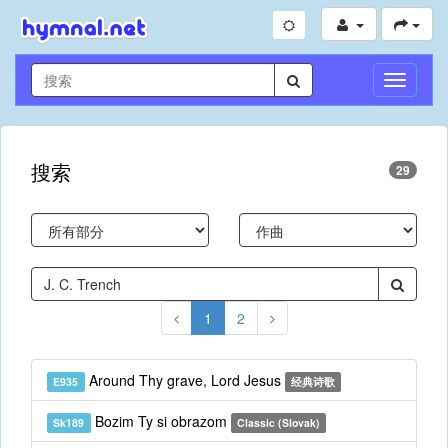
切
换
导
航
搜索
29
1
2
Around Thy grave, Lord Jesus
E935
经典诗歌
Bozim Ty si obrazom
Sk189
Classic (Slovak)