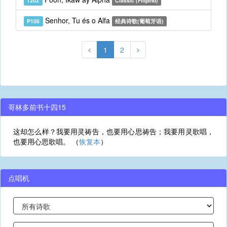
T202
Classic (Filipino)
Senhor, Tu és o Alfa
P106
经典诗歌(葡萄牙语)
1
2
哥林多前书十四15
这却怎么样？我要用灵祷告，也要用心思祷告；我要用灵歌唱，
也要用心思歌唱。 （
恢复本
）
点唱机