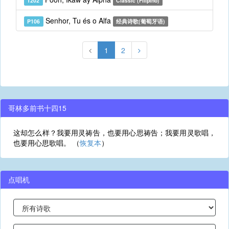
T202
Classic (Filipino)
Senhor, Tu és o Alfa
P106
经典诗歌(葡萄牙语)
1
2
哥林多前书十四15
这却怎么样？我要用灵祷告，也要用心思祷告；我要用灵歌唱，
也要用心思歌唱。 （
恢复本
）
点唱机