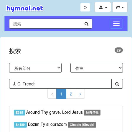
切
换
导
航
搜索
29
1
2
Around Thy grave, Lord Jesus
E935
经典诗歌
Bozim Ty si obrazom
Sk189
Classic (Slovak)