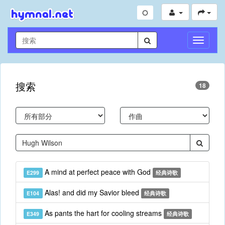
切
换
导
航
搜索
18
A mind at perfect peace with God
E299
经典诗歌
Alas! and did my Savior bleed
E104
经典诗歌
As pants the hart for cooling streams
E349
经典诗歌