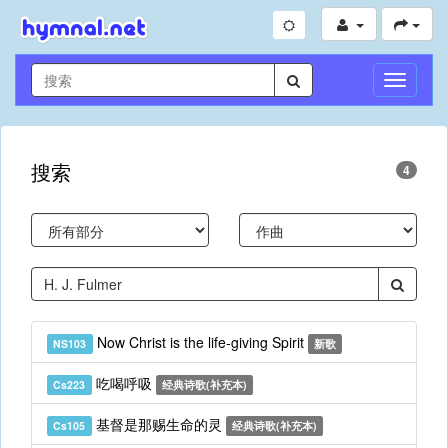
切
换
导
航
搜索
4
Now Christ is the life-giving Spirit
NS103
新歌
吃喝呼吸
Cs223
经典诗歌(补充本)
基督是那赐生命的灵
Cs105
经典诗歌(补充本)