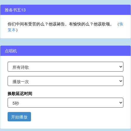
雅各书五13
你们中间有受苦的么？他该祷告。有愉快的么？他该歌颂。 （
恢
复本
）
点唱机
换歌延迟时间
开始播放