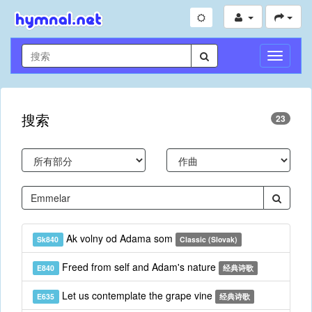
切
换
导
航
搜索
23
Ak volny od Adama som
Sk840
Classic (Slovak)
Freed from self and Adam's nature
E840
经典诗歌
Let us contemplate the grape vine
E635
经典诗歌