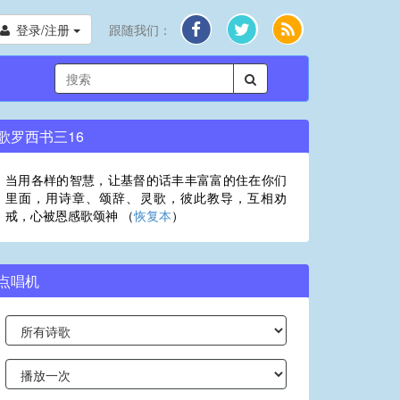
登录/注册
跟随我们：
歌罗西书三16
当用各样的智慧，让基督的话丰丰富富的住在你们
里面，用诗章、颂辞、灵歌，彼此教导，互相劝
戒，心被恩感歌颂神 （
恢复本
）
点唱机