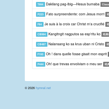
Dakilang pag-ibig—Hesus bumaba
T994
Classi
Fato surpreendente: com Jesus morri
P223
Je suis à la croix car Christ m'a crucifié
F84
Kangitngit nagputos sa esp'ritu ko
CB994
经典
Nalansang ko sa krus uban ni Cristo
CB487
经
Oh ! dans quelle fosse gisait mon esprit
F193
Oh! que trevas envolviam o meu ser
P444
经
© 2026
hymnal.net