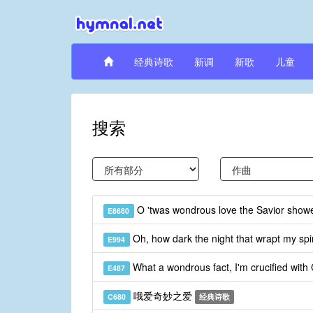
经典诗歌
新调
新歌
儿童
搜索
O 'twas wondrous love the Savior show
E8680
Oh, how dark the night that wrapt my spi
E994
What a wondrous fact, I'm crucified with 
E487
哦爱奇妙之爱
C680
经典诗歌