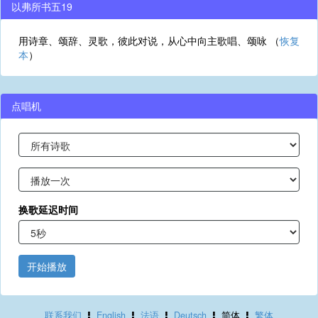
以弗所书五19
用诗章、颂辞、灵歌，彼此对说，从心中向主歌唱、颂咏 （
恢复
本
）
点唱机
换歌延迟时间
开始播放
联系我们
English
法语
Deutsch
简体
繁体