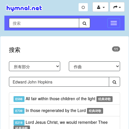
切
换
导
航
搜索
11
All fair within those children of the light
E598
经典诗歌
In those regenerated by the Lord
E739
经典诗歌
Lord Jesus Christ, we would remember Thee
E219
经典诗歌