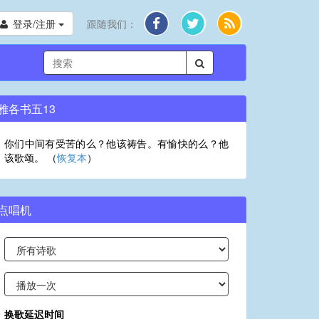
登录/注册
跟随我们：
雅各书五13
你们中间有受苦的么？他该祷告。有愉快的么？他
该歌颂。 （
恢复本
）
点唱机
换歌延迟时间