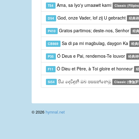
Ama, sa Iyo'y umaawit kami
T54
Classic (Filipin
God, onze Vader, lof zij U gebracht
D54
经典诗
Gratos partimos; deste-nos, Senhor
P410
经典
Sa di pa mi magbulag, daygon Ka
CB869
经典
Ó Deus e Pai, rendemos-Te louvor
P35
经典诗
Ô Dieu et Père, à Toi gloire et honneur
F11
经
පිය දෙවිඳුනි ඔබ පසසන්නෙමූ
Si54
Classic (僧伽罗
© 2026
hymnal.net