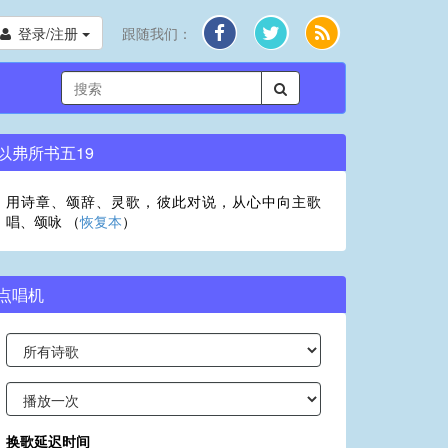
登录/注册
跟随我们：
以弗所书五19
用诗章、颂辞、灵歌，彼此对说，从心中向主歌
唱、颂咏 （
恢复本
）
点唱机
换歌延迟时间