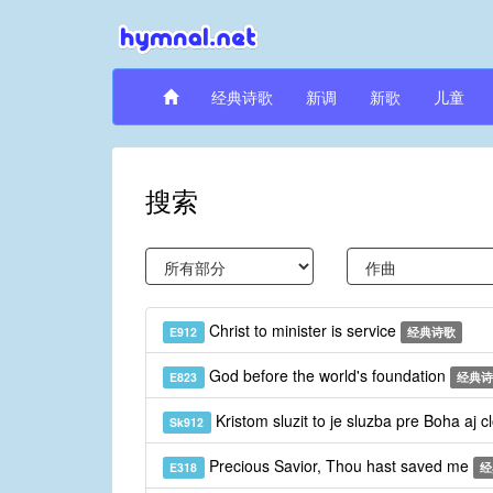
经典诗歌
新调
新歌
儿童
搜索
Christ to minister is service
E912
经典诗歌
God before the world's foundation
E823
经典诗
Kristom sluzit to je sluzba pre Boha aj 
Sk912
Precious Savior, Thou hast saved me
E318
经