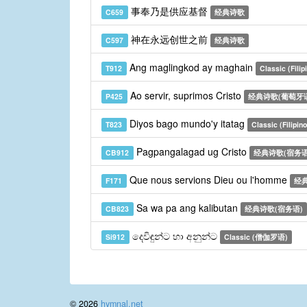
事奉乃是供应基督
C659
经典诗歌
神在永远创世之前
C597
经典诗歌
Ang maglingkod ay maghain
T912
Classic (Filip
Ao servir, suprimos Cristo
P425
经典诗歌(葡萄牙
Diyos bago mundo'y itatag
T823
Classic (Filipino
Pagpangalagad ug Cristo
CB912
经典诗歌(宿务语
Que nous servions Dieu ou l'homme
F171
经典
Sa wa pa ang kalibutan
CB823
经典诗歌(宿务语)
දෙවිඳුන්ට හා අනුන්ට
Si912
Classic (僧伽罗语)
© 2026
hymnal.net