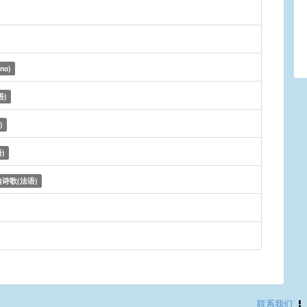
ino)
语)
)
)
诗歌(法语)
联系我们