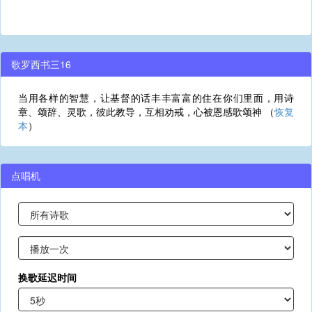
歌罗西书三16
当用各样的智慧，让基督的话丰丰富富的住在你们里面，用诗
章、颂辞、灵歌，彼此教导，互相劝戒，心被恩感歌颂神 （
恢复
本
）
点唱机
换歌延迟时间