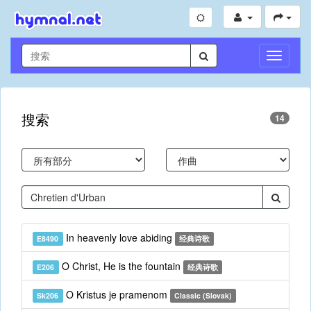
切
换
导
航
搜索
14
In heavenly love abiding
E8490
经典诗歌
O Christ, He is the fountain
E206
经典诗歌
O Kristus je pramenom
Sk206
Classic (Slovak)