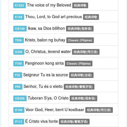
The voice of my Beloved
E1323
经典诗歌
Thou, Lord, to God art precious
E169
经典诗歌
Ikaw, sa Dios bililhon
CB169
经典诗歌(宿务语)
Kristo, balon ng buhay
T206
Classic (Filipino)
O, Christus, levend water
D206
经典诗歌(菏兰语)
Panginoon kong sinta
T169
Classic (Filipino)
Seigneur Tu es la source
F32
经典诗歌(法语)
Senhor, Tu és o eleito
P80
经典诗歌(葡萄牙语)
Tuboran S'ya, O Cristo
CB206
经典诗歌(宿务语)
Voor God, Heer, bent U kostbaar
D169
经典诗歌(菏兰语)
É Cristo viva fonte
P113
经典诗歌(葡萄牙语)