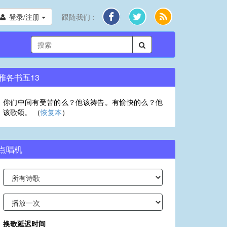
登录/注册
跟随我们：
雅各书五13
你们中间有受苦的么？他该祷告。有愉快的么？他
该歌颂。 （
恢复本
）
点唱机
换歌延迟时间