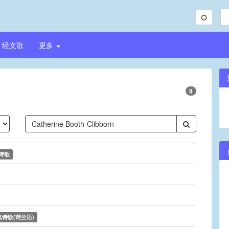
经文歌
更多
9
诗歌
典诗歌(菏兰语)