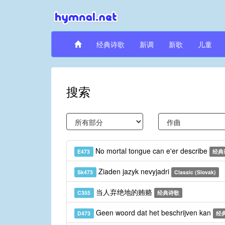
经典诗歌
新调
新歌
儿童
搜索
No mortal tongue can e'er describe
E473
经典
Ziaden jazyk nevyjadri
Sk473
Classic (Slovak)
当人弃绝地的贿赂
C355
经典诗歌
Geen woord dat het beschrijven kan
D473
经