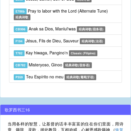
Pray to labor with the Lord (Alternate Tune)
E786b
经典诗歌
Anak sa Dios, Manlul'was
CB996
经典诗歌(宿务语)
Jésus, Fils de Dieu, Sauveur
F194
经典诗歌(法语)
Kay hiwaga, Pangino'n
T782
Classic (Filipino)
Misteryoso, Ginoo
CB782
经典诗歌(宿务语)
Teu Espírito no meu
P359
经典诗歌(葡萄牙语)
歌罗西书三16
当用各样的智慧，让基督的话丰丰富富的住在你们里面，用诗
章、颂辞、灵歌，彼此教导，互相劝戒，心被恩感歌颂神 （
恢复