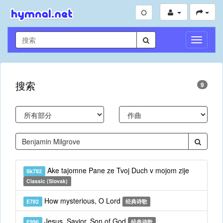
切
换
导
航
搜索
9
Ake tajomne Pane ze Tvoj Duch v mojom zije
Sk782
Classic (Slovak)
How mysterious, O Lord
E782
经典诗歌
Jesus, Savior, Son of God
E996
经典诗歌