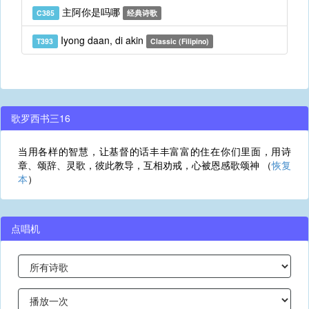
主阿你是吗哪
C385
经典诗歌
Iyong daan, di akin
T393
Classic (Filipino)
歌罗西书三16
当用各样的智慧，让基督的话丰丰富富的住在你们里面，用诗
章、颂辞、灵歌，彼此教导，互相劝戒，心被恩感歌颂神 （
恢复
本
）
点唱机