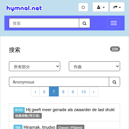
切
换
导
航
搜索
226
6
7
8
9
10
Hij geeft meer genade als zwaarder de last drukt
D723
经典诗歌(菏兰语)
Hinamak, tinudyo
T95
Classic (Filipino)