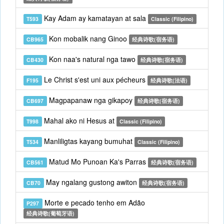
Kay Adam ay kamatayan at sala
T593
Classic (Filipino)
Kon mobalik nang Ginoo
CB965
经典诗歌(宿务语)
Kon naa's natural nga tawo
CB430
经典诗歌(宿务语)
Le Christ s'est uni aux pécheurs
F195
经典诗歌(法语)
Magpapanaw nga gikapoy
CB697
经典诗歌(宿务语)
Mahal ako ni Hesus at
T998
Classic (Filipino)
Manliligtas kayang bumuhat
T534
Classic (Filipino)
Matud Mo Punoan Ka's Parras
CB561
经典诗歌(宿务语)
May ngalang gustong awiton
CB70
经典诗歌(宿务语)
Morte e pecado tenho em Adão
P297
经典诗歌(葡萄牙语)