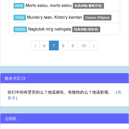
Morto estou, morto estou
P470
经典诗歌(葡萄牙语)
Mundo'y iwan, Kristo'y kamtan
T1025
Classic (Filipino)
Nagtutok mi'g natingala
CB220
经典诗歌(宿务语)
6
7
8
9
10
雅各书五13
你们中间有受苦的么？他该祷告。有愉快的么？他该歌颂。 （
恢
复本
）
点唱机