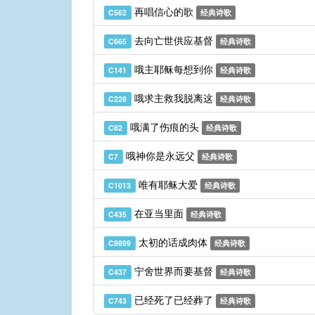
再唱信心的歌
C562
经典诗歌
去向亡世供应基督
C665
经典诗歌
哦主耶稣每想到你
C141
经典诗歌
哦求主救我脱离这
C228
经典诗歌
哦满了伤痕的头
C82
经典诗歌
哦神你是永远父
C7
经典诗歌
唯有耶稣大爱
C1013
经典诗歌
在亚当里面
C435
经典诗歌
太初的话成肉体
C9899
经典诗歌
宁舍世界而要基督
C437
经典诗歌
已经死了已经葬了
C743
经典诗歌