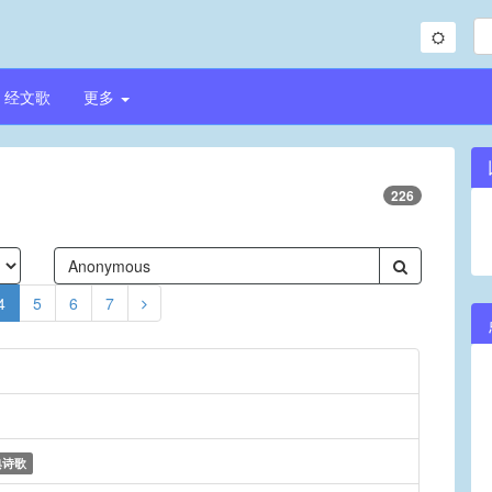
经文歌
更多
226
4
5
6
7
典诗歌