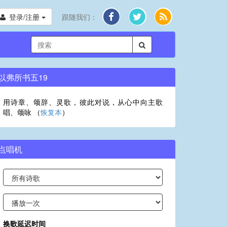
登录/注册
跟随我们：
以弗所书五19
用诗章、颂辞、灵歌，彼此对说，从心中向主歌
唱、颂咏 （
恢复本
）
点唱机
换歌延迟时间