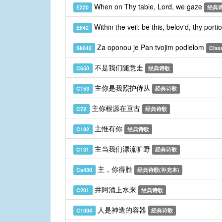
When on Thy table, Lord, we gaze
E220
经典
Within the veil: be this, belov'd, thy porti
E642
Za oponou je Pan tvojim podielom
Sk642
Class
不是我们随意走
C650
经典诗歌
主你是我照护侍从
C153
经典诗歌
主你根源在亘古
C72
经典诗歌
主惟有你
C192
经典诗歌
主当我们漂流旷野
C131
经典诗歌
主，你得胜
Cs430
经典诗歌(补充本)
井阿涌上水来
C201
经典诗歌
人是神造的容器
C1004
经典诗歌