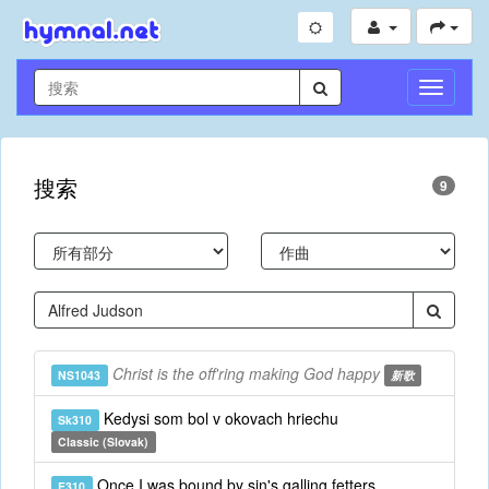
切
换
导
航
搜索
9
Christ is the off'ring making God happy
NS1043
新歌
Kedysi som bol v okovach hriechu
Sk310
Classic (Slovak)
Once I was bound by sin's galling fetters
E310