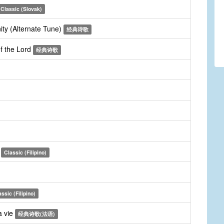
Classic (Slovak)
nity (Alternate Tune)
经典诗歌
of the Lord
经典诗歌
n
Classic (Filipino)
assic (Filipino)
a vie
经典诗歌(法语)