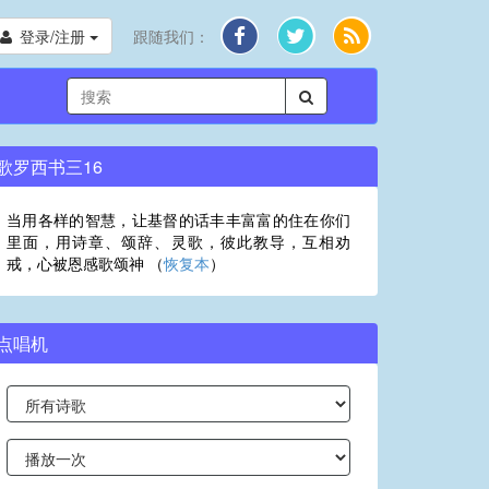
登录/注册
跟随我们：
歌罗西书三16
当用各样的智慧，让基督的话丰丰富富的住在你们
里面，用诗章、颂辞、灵歌，彼此教导，互相劝
戒，心被恩感歌颂神 （
恢复本
）
点唱机