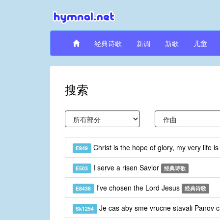
经典诗歌
新调
新歌
儿童
搜索
Christ is the hope of glory, my very life i
E949
I serve a risen Savior
E503
经典诗歌
I've chosen the Lord Jesus
E8438
经典诗歌
Je cas aby sme vrucne stavali Panov
Sk1254