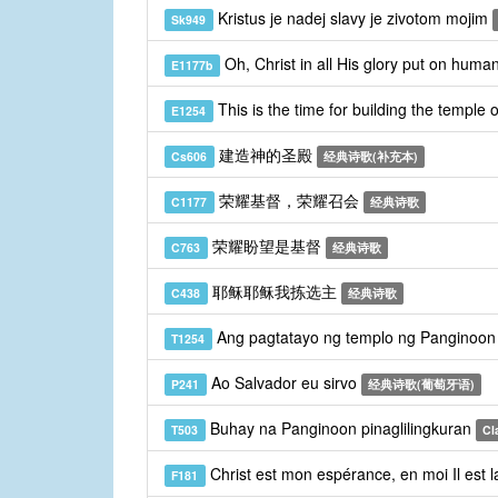
Kristus je nadej slavy je zivotom mojim
Sk949
Oh, Christ in all His glory put on huma
E1177b
This is the time for building the temple 
E1254
建造神的圣殿
Cs606
经典诗歌(补充本)
荣耀基督，荣耀召会
C1177
经典诗歌
荣耀盼望是基督
C763
经典诗歌
耶稣耶稣我拣选主
C438
经典诗歌
Ang pagtatayo ng templo ng Panginoo
T1254
Ao Salvador eu sirvo
P241
经典诗歌(葡萄牙语)
Buhay na Panginoon pinaglilingkuran
T503
Cl
Christ est mon espérance, en moi Il est l
F181