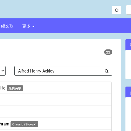
经文歌
更多
22
s He
经典诗歌
 chram
Classic (Slovak)