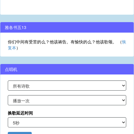
雅各书五13
你们中间有受苦的么？他该祷告。有愉快的么？他该歌颂。 （
恢
复本
）
点唱机
换歌延迟时间