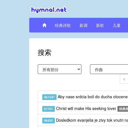
经典诗歌
新调
新歌
儿童
搜索
Aby nase srdcia boli do ducha otocen
Sk1247
Christ will make His seeking lover
E1161
经典
Dosledkom evanjelia je zivy tok vnutri 
Sk925