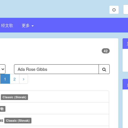
经文歌
更多
42
1
2
e
Classic (Slovak)
诗歌
nas
Classic (Slovak)