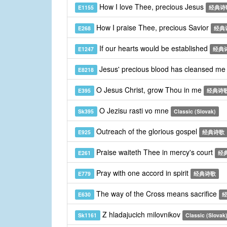
How I love Thee, precious Jesus
E1155
经典诗
How I praise Thee, precious Savior
E268
经典
If our hearts would be established
E1247
经典
Jesus' precious blood has cleansed m
E8218
O Jesus Christ, grow Thou in me
E395
经典诗
O Jezisu rasti vo mne
Sk395
Classic (Slovak)
Outreach of the glorious gospel
E925
经典诗歌
Praise waiteth Thee in mercy's court
E261
经
Pray with one accord in spirit
E779
经典诗歌
The way of the Cross means sacrifice
E630
Z hladajucich milovnikov
Sk1161
Classic (Slovak