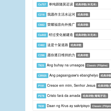
单纯跟随莫迟误
Cs757
经典诗歌(补充本)
我愿作主活水运河
C218
经典诗歌
荣耀福音向外推广
C662
经典诗歌
经过变化被建造
Cs442
经典诗歌(补充本)
这是十架道路
C462
经典诗歌
愿你逐日维持的力
C298
经典诗歌
Ang buhay na umaagos
T925
Classic (Filipino)
Ang pagsangyaw's ebanghelyo
CB925
经典诗歌
Cresce em mim, Senhor Jesus
P191
经典诗歌(
Cristo fará da amada
P278
经典诗歌(葡萄牙语)
Daan ng Krus ay sakripisyo
T630
Classic (Filipin