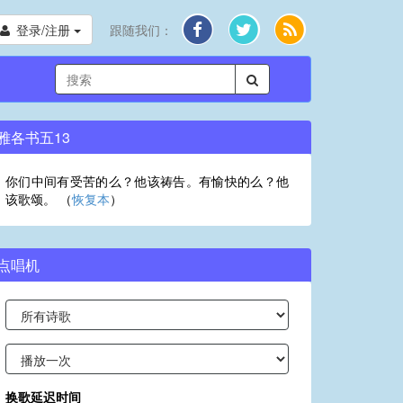
登录/注册
跟随我们：
雅各书五13
你们中间有受苦的么？他该祷告。有愉快的么？他
该歌颂。 （
恢复本
）
点唱机
换歌延迟时间