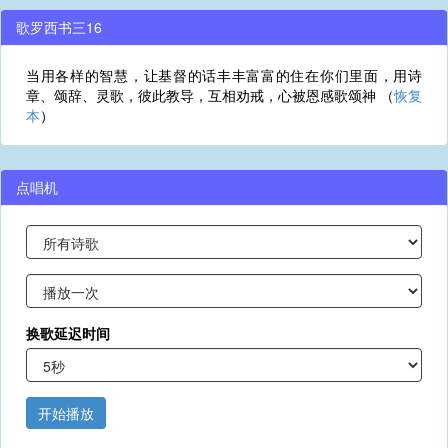
歌罗西书三16
当用各样的智慧，让基督的话丰丰富富的住在你们里面，用诗
章、颂辞、灵歌，彼此教导，互相劝戒，心被恩感歌颂神 （
恢复
本
）
点唱机
换歌延迟时间
开始播放