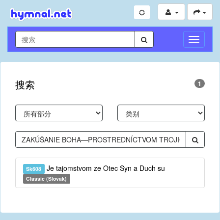
切
换
导
航
搜索
1
Je tajomstvom ze Otec Syn a Duch su
Sk608
Classic (Slovak)