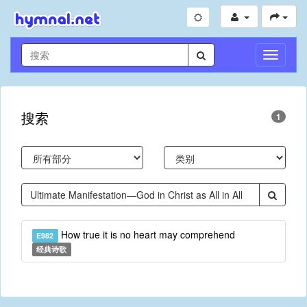
切
换
导
航
搜索
1
How true it is no heart may comprehend
E982
经典诗歌