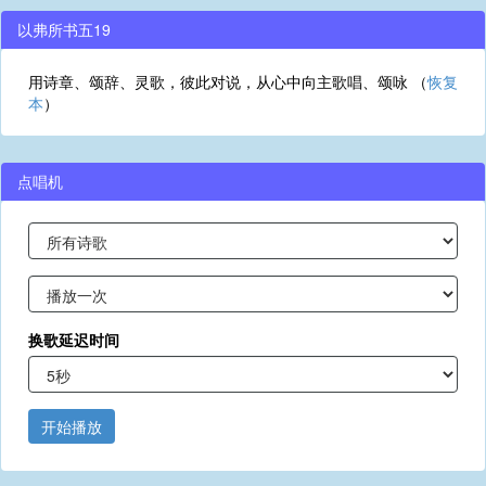
以弗所书五19
用诗章、颂辞、灵歌，彼此对说，从心中向主歌唱、颂咏 （
恢复
本
）
点唱机
换歌延迟时间
开始播放