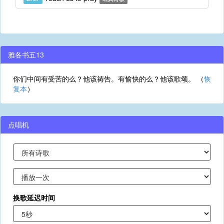
雅各书五13
你们中间有受苦的么？他该祷告。有愉快的么？他该歌颂。 （
恢
复本
）
点唱机
换歌延迟时间