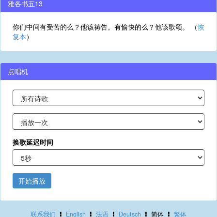
雅各书五13
你们中间有受苦的么？他该祷告。有愉快的么？他该歌颂。 （
恢
复本
）
点唱机
换歌延迟时间
开始播放
联系我们
English
法语
Deutsch
简体
繁体