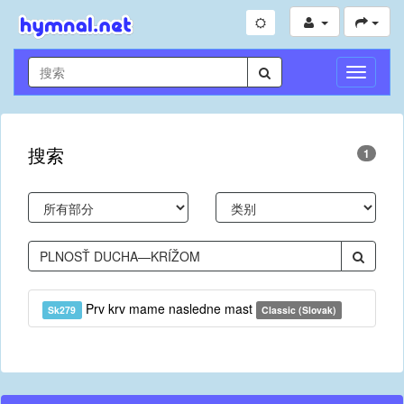
切
换
导
航
搜索
1
Prv krv mame nasledne mast
Sk279
Classic (Slovak)