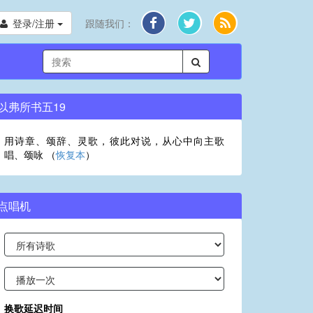
登录/注册
跟随我们：
以弗所书五19
用诗章、颂辞、灵歌，彼此对说，从心中向主歌
唱、颂咏 （
恢复本
）
点唱机
换歌延迟时间