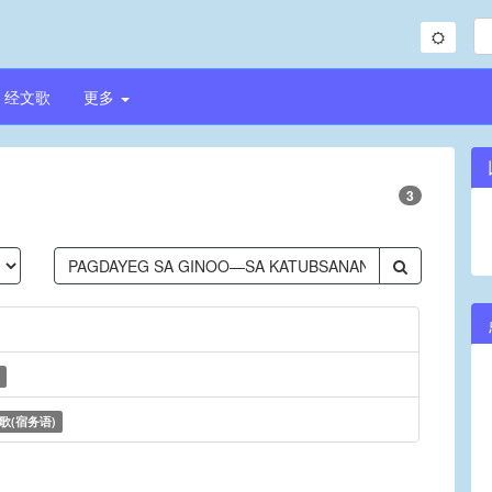
经文歌
更多
3
歌(宿务语)