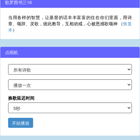
歌罗西书三16
当用各样的智慧，让基督的话丰丰富富的住在你们里面，用诗
章、颂辞、灵歌，彼此教导，互相劝戒，心被恩感歌颂神 （
恢复
本
）
点唱机
换歌延迟时间
开始播放