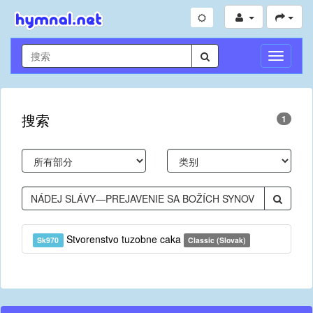
切
换
导
航
搜索
1
Stvorenstvo tuzobne caka
Sk970
Classic (Slovak)