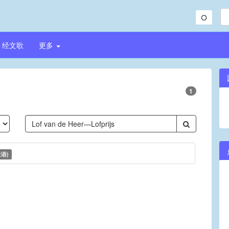
经文歌
更多
1
语)