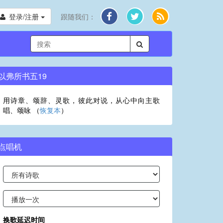
登录/注册
跟随我们：
以弗所书五19
用诗章、颂辞、灵歌，彼此对说，从心中向主歌
唱、颂咏 （
恢复本
）
点唱机
换歌延迟时间