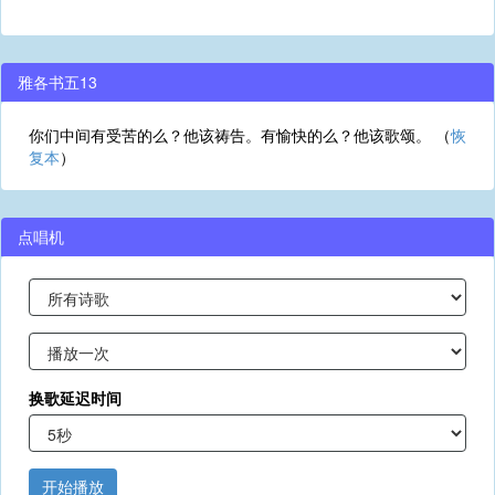
雅各书五13
你们中间有受苦的么？他该祷告。有愉快的么？他该歌颂。 （
恢
复本
）
点唱机
换歌延迟时间
开始播放