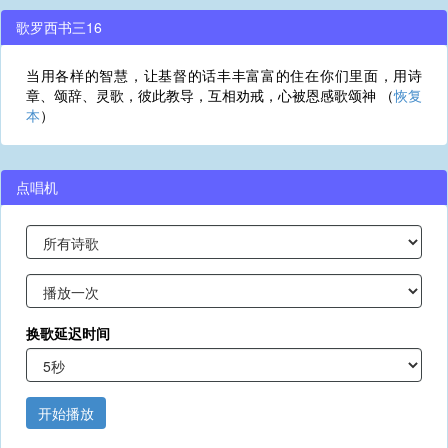
歌罗西书三16
当用各样的智慧，让基督的话丰丰富富的住在你们里面，用诗
章、颂辞、灵歌，彼此教导，互相劝戒，心被恩感歌颂神 （
恢复
本
）
点唱机
换歌延迟时间
开始播放