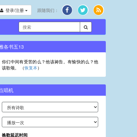
登录/注册
跟随我们：
雅各书五13
你们中间有受苦的么？他该祷告。有愉快的么？他
该歌颂。 （
恢复本
）
点唱机
换歌延迟时间