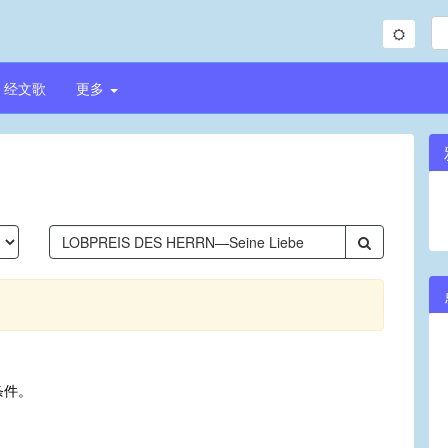
经文歌
更多
条件。