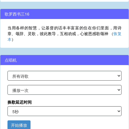
歌罗西书三16
当用各样的智慧，让基督的话丰丰富富的住在你们里面，用诗
章、颂辞、灵歌，彼此教导，互相劝戒，心被恩感歌颂神 （
恢复
本
）
点唱机
换歌延迟时间
开始播放