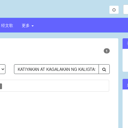
经文歌
更多
1
)