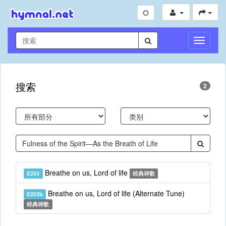
切
换
导
航
搜索
2
Breathe on us, Lord of life
E253
经典诗歌
Breathe on us, Lord of life (Alternate Tune)
E253b
经典诗歌