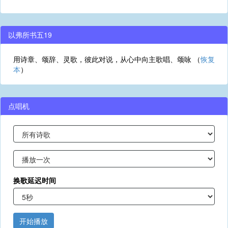
以弗所书五19
用诗章、颂辞、灵歌，彼此对说，从心中向主歌唱、颂咏 （
恢复
本
）
点唱机
换歌延迟时间
开始播放