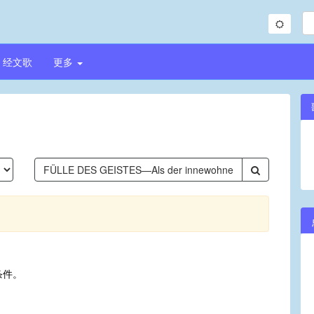
经文歌
更多
条件。