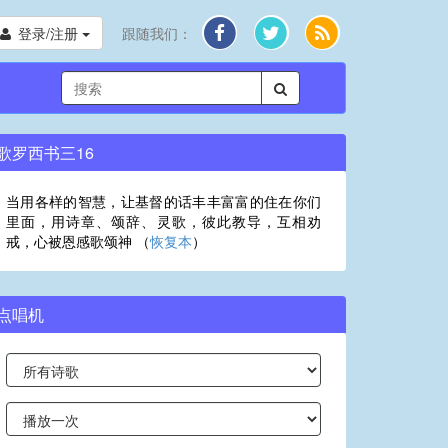
登录/注册
跟随我们：
歌罗西书三16
当用各样的智慧，让基督的话丰丰富富的住在你们
里面，用诗章、颂辞、灵歌，彼此教导，互相劝
戒，心被恩感歌颂神 （
恢复本
）
点唱机