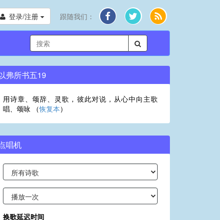
登录/注册
跟随我们：
以弗所书五19
用诗章、颂辞、灵歌，彼此对说，从心中向主歌
唱、颂咏 （
恢复本
）
点唱机
换歌延迟时间