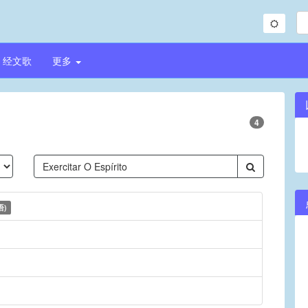
经文歌
更多
4
语)